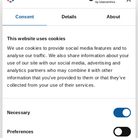
original.
Consent
Details
About
FLUJO DE TRABAJO DE TRADUCCIÓN
La persona responsable de la traducción
elaboró una versión precisa en inglés que
This website uses cookies
capturó el significado de cada sección.
We use cookies to provide social media features and to
Esto implicó ajustar la terminología técnica
analyse our traffic. We also share information about your
al uso internacional y asegurarse de que
use of our site with our social media, advertising and
las definiciones, los beneficios y las
descripciones de funciones fueran
analytics partners who may combine it with other
coherentes en todo el sitio.
information that you’ve provided to them or that they’ve
collected from your use of their services.
Una vez que se completó la traducción, la
persona encargada de la redacción revisó
cada una de las páginas. Su tarea consistía
Consent
en lo siguiente:
Necessary
Selection
mejorar la estructura;
eliminar repeticiones;
Preferences
mejorar las explicaciones de conceptos