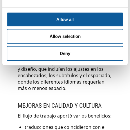
contenido original, y no material derivado.
A lo largo del proceso, nuestro gerente de
proyectos coordinó las asignaciones,
garantizó la concordancia terminológica
Allow all
donde fuera pertinente y se aseguró del
cumplimiento de los plazos de entrega en
Allow selection
todos los idiomas.
Una vez que se completaron las
Deny
traducciones, Egmont Creative se encargó
de hacer su propia revisión del contenido
y diseño, que incluían los ajustes en los
encabezados, los subtítulos y el espaciado,
donde los diferentes idiomas requerían
más o menos espacio.
MEJORAS EN CALIDAD Y CULTURA
El flujo de trabajo aportó varios beneficios:
traducciones que coincidieron con el