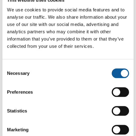
This website uses cookies
y la relevancia local;
We use cookies to provide social media features and to
una revisión final del diseño para
analyse our traffic. We also share information about your
ajustar las diferencias de longitud del
use of our site with our social media, advertising and
texto entre los idiomas.
analytics partners who may combine it with other
information that you’ve provided to them or that they’ve
Esta configuración permitió a los
collected from your use of their services.
traductores comprender cómo
interactuaba cada copia con los elementos
visuales, lo cual es esencial para la
narración de historias de estilo de vida y
Consent
Necessary
moda.
Selection
FLUJO DE TRABAJO DE TRADUCCIÓN
Preferences
Los traductores trabajaron con total
libertad creativa para dar forma al texto
Statistics
correspondiente a cada mercado. El
objetivo era que las versiones noruega,
sueca y finlandesa se sintieran como
Marketing