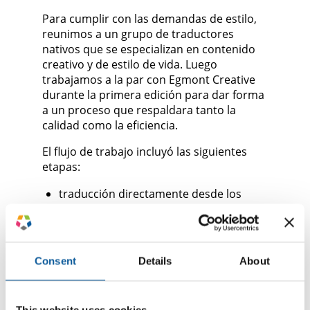
Para cumplir con las demandas de estilo,
reunimos a un grupo de traductores
nativos que se especializan en contenido
creativo y de estilo de vida. Luego
trabajamos a la par con Egmont Creative
durante la primera edición para dar forma
a un proceso que respaldara tanto la
calidad como la eficiencia.
El flujo de trabajo incluyó las siguientes
etapas:
traducción directamente desde los
archivos de InDesign para que los
traductores pudieran ver las imágenes
y el formato del diseño;
un enfoque en la adaptación cultural en
Consent
Details
About
lugar de la equivalencia directa;
revisiones internas por parte de
Egmont Creative para confirmar el tono