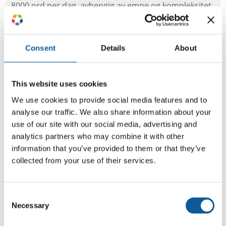
8000 ord per dag, avhengig av emne og kompleksitet.
5. FÅ MEST MULIG UT AV
OVERSETTELSESMINNET
Consent
Details
About
Et oversetterminne (TM – Translation Memory) er en
database som lagrer tekstsegmenter og
oversettelser til gjenbruk i fremtidige prosjekter.
This website uses cookies
Noen av de viktigste fordelene med
We use cookies to provide social media features and to
oversettelsesminner er:
analyse our traffic. We also share information about your
uniforme tekster – oversettelsesminner sørger for
use of our site with our social media, advertising and
at unike setninger og terminologi i virksomheten
analytics partners who may combine it with other
blir oversatt likt i alle dokumenter
information that you’ve provided to them or that they’ve
hastighet – oversettelsesminner lagrer tidligere
collected from your use of their services.
oversatt tekst, slik at segmenter som gjentas, kan
hentes fra databasen
Consent
reduserte kostnader – oversettelsesleverandører
Necessary
Selection
tar en betydelig redusert pris for tidligere oversatt