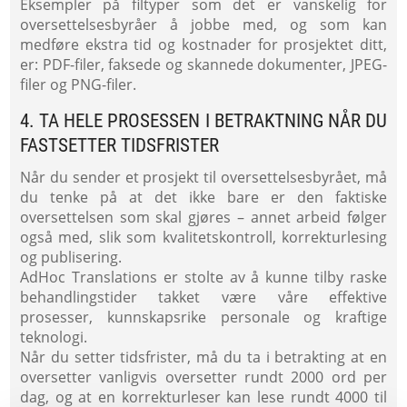
Eksempler på filtyper som det er vanskelig for
oversettelsesbyråer å jobbe med, og som kan
medføre ekstra tid og kostnader for prosjektet ditt,
er: PDF-filer, faksede og skannede dokumenter, JPEG-
filer og PNG-filer.
4. TA HELE PROSESSEN I BETRAKTNING NÅR DU
FASTSETTER TIDSFRISTER
Når du sender et prosjekt til oversettelsesbyrået, må
du tenke på at det ikke bare er den faktiske
oversettelsen som skal gjøres – annet arbeid følger
også med, slik som kvalitetskontroll, korrekturlesing
og publisering.
AdHoc Translations er stolte av å kunne tilby raske
behandlingstider takket være våre effektive
prosesser, kunnskapsrike personale og kraftige
teknologi.
Når du setter tidsfrister, må du ta i betrakting at en
oversetter vanligvis oversetter rundt 2000 ord per
dag, og at en korrekturleser kan lese rundt 4000 til