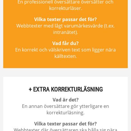
En professionell översättare översätter och
korrekturläser.
Vilka texter passar det för?
Webbtexter med lågt varumärkesvärde (t.ex.
intranätet).
Vad får du?
En korrekt och välskriven text som ligger nära
källtexten.
+ EXTRA KORREKTURLÄSNING
Vad är det?
En annan översättare gör ytterligare en
korrekturläsning.
Vilka texter passar det för?
Webbtexter där översättaren ska hålla sig nära