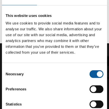
API-integration
This website uses cookies
We use cookies to provide social media features and to
analyse our traffic. We also share information about your
use of our site with our social media, advertising and
analytics partners who may combine it with other
information that you’ve provided to them or that they’ve
collected from your use of their services.
SEX GODA SKÄL ATT ÖVERSÄTTA
Consent
DIN HEMSIDA
Necessary
Selection
Undersökningar visar att kunderna är mycket mer
benägna att köpa en produkt eller tjänst när hemsidan
Preferences
är tillgänglig på deras eget språk. Om du vill att ditt
företag ska bli framgångsrikt utomlands gör du därför
rätt i att översätta din hemsida till språken som talas på
Statistics