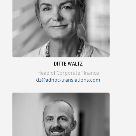
DITTE WALTZ
Head of Corporate Finance
dz@adhoc-translations.com