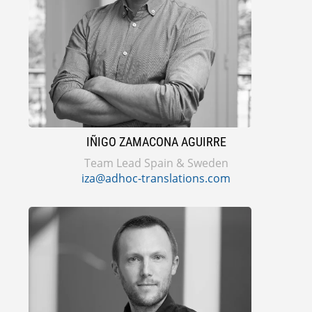
IÑIGO ZAMACONA AGUIRRE
Team Lead Spain & Sweden
iza@adhoc-translations.com