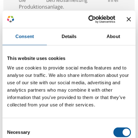
Produktionsanlage.
Ihre Kommunikation ist von Bedeutung
dafür, wie Ihr Brand aufgefasst wird und
damit letztendlich auch für den Umsatz
Consent
Details
About
Ihres Unternehmens. Wie ein Text
formuliert ist, kann daher nie gleichgültig
sein. Wir können dazu beitragen, Ihre
This website uses cookies
Texte zu optimieren, damit Ihre Botschaft
klar und deutlich kommuniziert wird und
We use cookies to provide social media features and to
Ihre Kunden überzeugt. Das stärkt Ihre
analyse our traffic. We also share information about your
Marke, trägt zur Kundenbindung bei und
use of our site with our social media, advertising and
wirkt sich letztendlich positiv auf Ihren
analytics partners who may combine it with other
Ertrag aus.
information that you’ve provided to them or that they’ve
Korrektur, Lektorat oder Redaktion – hier
collected from your use of their services.
lesen Sie mehr über unser Angebot
.
Consent
Necessary
Selection