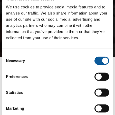
um zu gewährleisten, dass Terminologie und
Formulierungen stimmen und die Anforderungen der
We use cookies to provide social media features and to
nationalen Aufsichtsbehörde erfüllt sind.
analyse our traffic. We also share information about your
use of our site with our social media, advertising and
analytics partners who may combine it with other
HOLEN SIE EIN ANGEBOT EIN
information that you’ve provided to them or that they’ve
collected from your use of their services.
Consent
Necessary
Selection
Preferences
Statistics
VORTEILE
Marketing