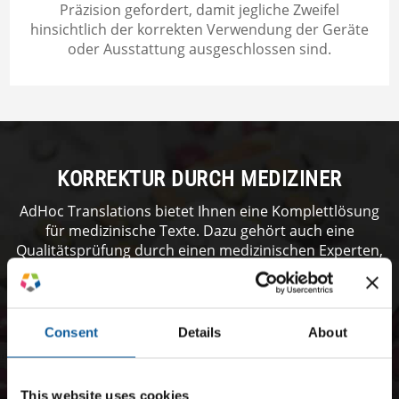
Präzision gefordert, damit jegliche Zweifel
hinsichtlich der korrekten Verwendung der Geräte
oder Ausstattung ausgeschlossen sind.
KORREKTUR DURCH MEDIZINER
AdHoc Translations bietet Ihnen eine Komplettlösung
für medizinische Texte. Dazu gehört auch eine
Qualitätsprüfung durch einen medizinischen Experten,
ehe der Text an den Übersetzer weitergeleitet wird. So
können wir Fehler im Vorfeld korrigieren, eventuelle
Fragen klären und den Übersetzer auf zu beachtende
Aspekte hinweisen.
Consent
Details
About
Ebenso bieten wir eine Qualitätsprüfung der
übersetzten Texte durch einen medizinischen Experten,
This website uses cookies