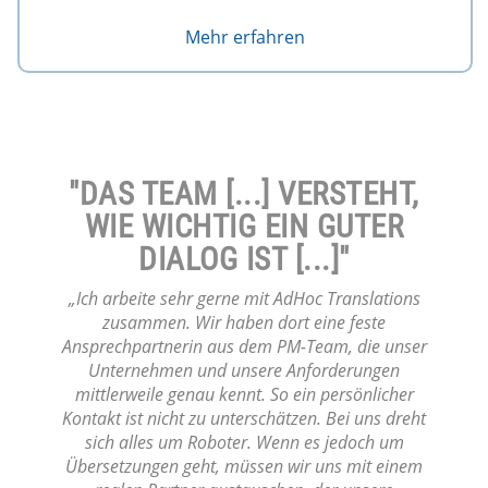
Mehr erfahren
"[...] NICHT NUR EINFACH
EIN WEITERER JOB, DER
ERLEDIGT WERDEN
MUSSTE."
„Von Beginn an war AdHoc Translations
unheimlich proaktiv. Für sie war unser Projekt
eben nicht nur einfach ein weiterer Job, der
erledigt werden musste. Im Gegenteil: Es war
ihnen sehr wichtig, die Tonalität unserer