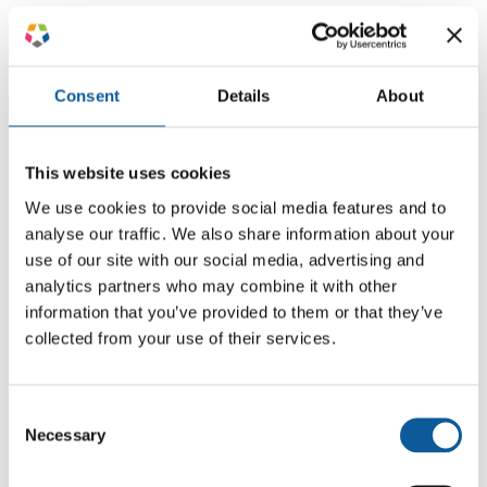
Da Tonalität und Stil entscheidende
Faktoren waren, schlugen wir eine
Testübersetzung vor. So konnte sich ARKK
Consent
Details
About
Copenhagen vor Projektstart davon
überzeugen, dass Stil und Tonalität der
Übersetzung ihren Erwartungen
entsprachen.
This website uses cookies
We use cookies to provide social media features and to
Auch unsere Erfahrung in der
analyse our traffic. We also share information about your
Zusammenarbeit mit anderen Lifestyle-
und Modemarken, darunter einige
use of our site with our social media, advertising and
namhafte E-Commerce-Unternehmen, gab
analytics partners who may combine it with other
dem Team von ARKK Copenhagen die
information that you’ve provided to them or that they’ve
Gewissheit, dass wir ihre stilistischen
collected from your use of their services.
Anforderungen erfüllen können.
Consent
DER WORKFLOW
Necessary
Selection
Sobald die Testübersetzung von ARKK
Copenhagen freigegeben wurde, starteten