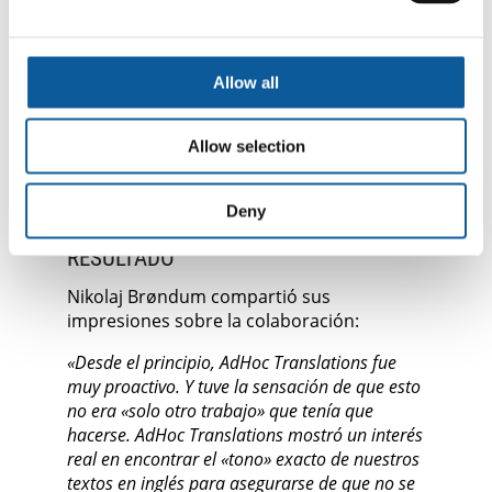
transmitiera el significado sin sonar literal.
El redactor luego refinó el texto para
asegurarse de que sonara natural en
alemán mientras se mantenía fiel a la
Allow all
identidad de marca de ARKK.
Este enfoque de dos pasos protegió el
Allow selection
tono que hace que la comunicación de
ARKK sea única.
Deny
RESULTADO
Nikolaj Brøndum compartió sus
impresiones sobre la colaboración:
«Desde el principio, AdHoc Translations fue
muy proactivo. Y tuve la sensación de que esto
no era «solo otro trabajo» que tenía que
hacerse. AdHoc Translations mostró un interés
real en encontrar el «tono» exacto de nuestros
textos en inglés para asegurarse de que no se