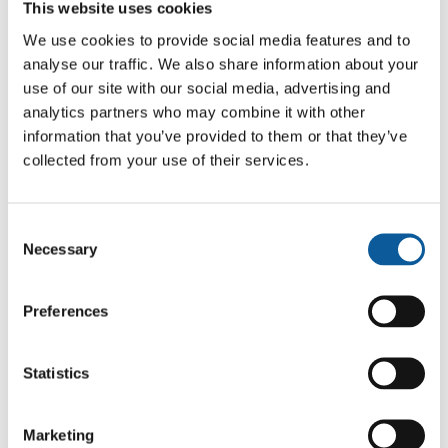
This website uses cookies
recomendamos comenzar con una
traducción de prueba. Esto permitió a
We use cookies to provide social media features and to
ARKK Copenhague confirmar que el estilo
analyse our traffic. We also share information about your
del traductor coincidía con sus
use of our site with our social media, advertising and
expectativas antes de que comenzara el
analytics partners who may combine it with other
proyecto completo.
information that you’ve provided to them or that they’ve
Nuestra experiencia trabajando con
collected from your use of their services.
marcas de estilo de vida y moda similares,
incluidos grandes actores del comercio
electrónico, ayudó a demostrarle al equipo
Consent
de ARKK que podíamos cumplir con sus
Necessary
Selection
requisitos estilísticos.
Preferences
FLUJO DE TRABAJO DE TRADUCCIÓN
Una vez que se aprobó la pieza de prueba,
Statistics
pasamos a la producción completa. El
traductor se centró en la precisión y los
matices, para asegurar que se
Marketing