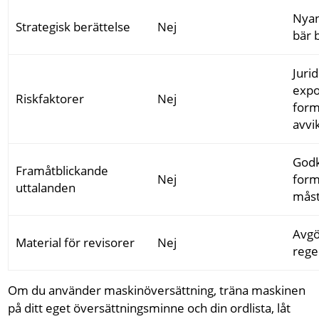
Nyan
Strategisk berättelse
Nej
bär 
Jurid
expo
Riskfaktorer
Nej
form
avvi
God
Framåtblickande
Nej
form
uttalanden
måst
Avgö
Material för revisorer
Nej
rege
Om du använder maskinöversättning, träna maskinen
på ditt eget översättningsminne och din ordlista, låt