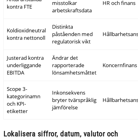
misstolkar
HR och finans
kontra FTE
arbetskraftsdata
Distinkta
Koldioxidneutral
påståenden med
Hållbarhetsans
kontra nettonoll
regulatorisk vikt
Justerad kontra
Ändrar det
underliggande
rapporterade
Koncernfinans
EBITDA
lönsamhetsmåttet
Scope 3-
Inkonsekvens
kategorinamn
bryter tvärspråklig
Hållbarhetsans
och KPI-
jämförelse
etiketter
Lokalisera siffror, datum, valutor och