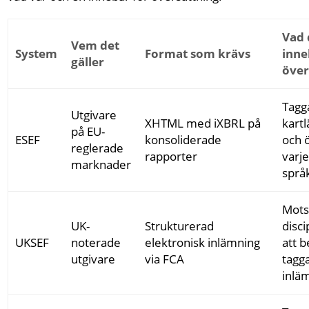
Vad 
Vem det
System
Format som krävs
inne
gäller
över
Tagg
Utgivare
XHTML med iXBRL på
kart
på EU-
ESEF
konsoliderade
och ö
reglerade
rapporter
varj
marknader
språ
Mots
UK-
Strukturerad
disci
UKSEF
noterade
elektronisk inlämning
att 
utgivare
via FCA
tagga
inlä