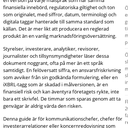
en version på varje målspråk som har samma
finansiella innebörd, regulatoriska giltighet och ton
Ö
som originalet, med siffror, datum, terminologi och
e
digitala taggar hanterade till samma standard som
g
t
källan. Det är mer likt att producera en reglerad
m
produkt än en vanlig marknadsföringsöversättning.
p
Styrelser, investerare, analytiker, revisorer,
Ö
journalister och tillsynsmyndigheter läser dessa
s
dokument noggrant, ofta på mer än ett språk
m
samtidigt. En felöversatt siffra, en ansvarsfriskrivning
s
som avviker från sin godkända formulering, eller en
i
iXBRL-tagg som är skadad i målversionen, är en
m
finansiell risk och kan äventyra företagets rykte, inte
bara ett skrivfel. De timmar som sparas genom att ta
F
genvägar är aldrig värda den risken.
2
f
Denna guide är för kommunikationschefer, chefer för
r
investerarrelationer eller koncernredovisning som