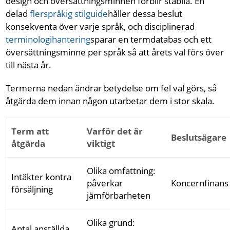
design och översättningsminnen förblir stabila. En
delad
flerspråkig stilguide
håller dessa beslut
konsekventa över varje språk, och disciplinerad
terminologihantering
sparar en termdatabas och ett
översättningsminne per språk så att årets val förs över
till nästa år.
Termerna nedan ändrar betydelse om fel val görs, så
åtgärda dem innan någon utarbetar dem i stor skala.
Term att
Varför det är
Beslutsägare
åtgärda
viktigt
Olika omfattning:
Intäkter kontra
påverkar
Koncernfinans
försäljning
jämförbarheten
Olika grund:
Antal anställda