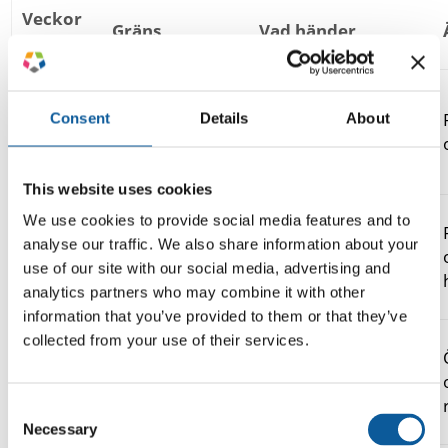
Veckor
Gräns
Vad händer
kvar
Bekräfta IFRS eller
Vecka 1–
Omfattning och
US GAAP, ESG-
Consent
Details
About
2
standarder
ramverk, språk och
målgrupper
This website uses cookies
Lås strukturen och
We use cookies to provide social media features and to
Vecka 3–
Struktur och
godkännandestegen.
analyse our traffic. We also share information about your
6
tillgångar
Bygg upp ordlistan
use of our site with our social media, advertising and
och stilguiden
analytics partners who may combine it with other
information that you’ve provided to them or that they’ve
collected from your use of their services.
Översätt stabila
Vecka 5–
Rullande
sektioner, börja
8
översättning
granskningen på
Consent
marknaden
Necessary
Selection