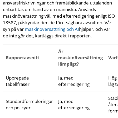
ansvarsfriskrivningar och framåtblickande uttalanden
enbart tas om hand av en människa. Används
maskinöversättning väl, med efterredigering enligt ISO
18587, påskyndar den de förutsägbara avsnitten. Vår
syn på var
maskinöversättning och AI
hjälper, och var
de inte gör det, kartläggs direkt i rapporten.
Är
Rapportavsnitt
maskinöversättning
Varf
lämpligt?
Upprepade
Ja, med
Hög 
tabellfraser
efterredigering
låg 
Stabi
Standardformuleringar
Ja, med
åter
och policyer
efterredigering
form