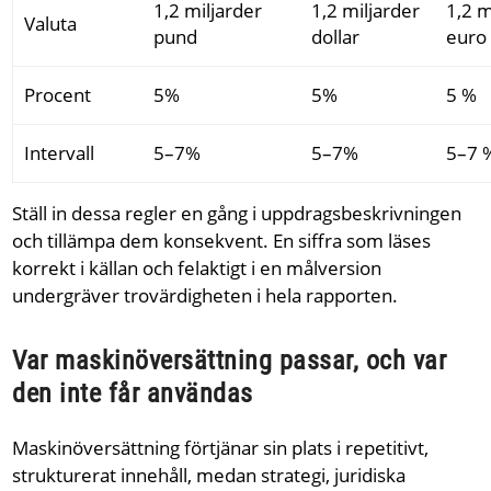
1,2 miljarder
1,2 miljarder
1,2 m
Valuta
pund
dollar
euro
Procent
5%
5%
5 %
Intervall
5–7%
5–7%
5–7 
Ställ in dessa regler en gång i uppdragsbeskrivningen
och tillämpa dem konsekvent. En siffra som läses
korrekt i källan och felaktigt i en målversion
undergräver trovärdigheten i hela rapporten.
Var maskinöversättning passar, och var
den inte får användas
Maskinöversättning förtjänar sin plats i repetitivt,
strukturerat innehåll, medan strategi, juridiska