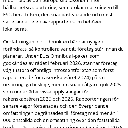
med hjälp av den europeiska taxonomin för
hållbarhetsrapportering, som utökar märkningen till
ESG-berättelsen, den snabbast växande och mest
varierande delen av rapporten som behöver
lokaliseras.
Omfattningen och tidpunkten här har nyligen
förändrats, så kontrollera var ditt företag står innan du
planerar. Under EU:s Omnibus I-paket, som
godkändes av rådet i februari 2026, stannar företag i
våg 1 (stora offentliga intressentföretag som först
rapporterade för räkenskapsåret 2024) på sin
ursprungliga tidslinje, med en snabb åtgärd i juli 2025
som underlättar vissa upplysningar för
räkenskapsåren 2025 och 2026. Rapporteringen för
senare vågor försenades och den övergripande
omfattningen begränsades till företag med mer än 1
000 anställda och en omsättning över den fastställda
tröskeln (Europeiska kommissionens Omnibus I, 2025