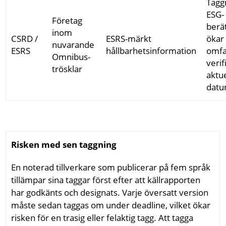
Tagg
ESG-
Företag
berä
inom
CSRD /
ESRS-märkt
ökar
nuvarande
ESRS
hållbarhetsinformation
omfa
Omnibus-
verif
trösklar
aktue
dat
Risken med sen taggning
En noterad tillverkare som publicerar på fem språk
tillämpar sina taggar först efter att källrapporten
har godkänts och designats. Varje översatt version
måste sedan taggas om under deadline, vilket ökar
risken för en trasig eller felaktig tagg. Att tagga