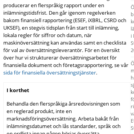
producerar en flerspråkig rapport under en
Ö
inlämningstidsfrist. Den går igenom regelverken
b
bakom finansiell rapportering (ESEF, iXBRL, CSRD och
k
UKSEF), en stegvis tidsplan från start till inlämning,
l
lokala regler för siffror och datum, när
i
maskinöversättning kan användas samt en checklista
S
för val av översättningsleverantör. För en översikt
2
över hur vi strukturerar översättningsarbetet för
Ö
finansiella dokument och företagsrapportering, se vår
m
sida för finansiella översättningstjänster
.
h
s
I korthet
k
f
Behandla den flerspråkiga årsredovisningen som
r
en reglerad produkt, inte en
v
marknadsföringsöversättning. Arbeta bakåt från
E
inlämningsdatumet och lås standarder, språk och
S
en ordlista innan någon börjar översätta.