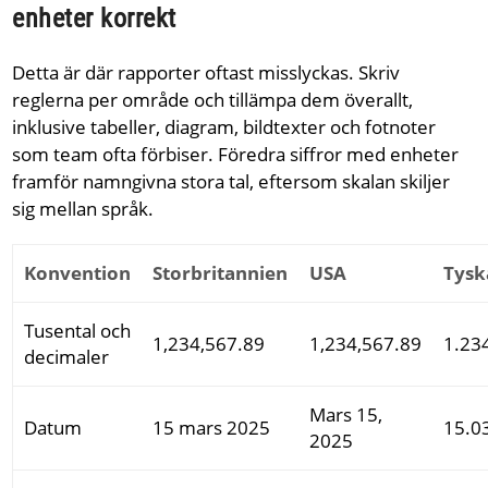
enheter korrekt
Detta är där rapporter oftast misslyckas. Skriv
reglerna per område och tillämpa dem överallt,
inklusive tabeller, diagram, bildtexter och fotnoter
som team ofta förbiser. Föredra siffror med enheter
framför namngivna stora tal, eftersom skalan skiljer
sig mellan språk.
Konvention
Storbritannien
USA
Tysk
Tusental och
1,234,567.89
1,234,567.89
1.23
decimaler
Mars 15,
Datum
15 mars 2025
15.0
2025