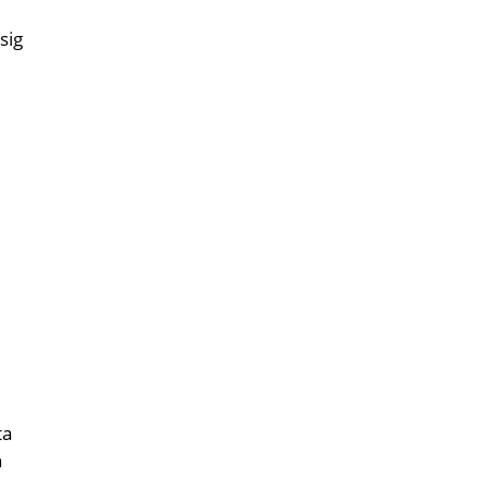
sig
ta
h