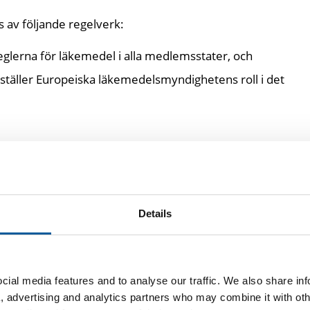
 av följande regelverk:
eglerna för läkemedel i alla medlemsstater, och
ställer Europeiska läkemedelsmyndighetens roll i det
9) reglerar märkning och bipacksedlar. Artikel 63.1 utgör 
na på ytterförpackningen och bipacksedeln måste anges p
edlemsstat där läkemedlet släpps ut på marknaden. QRD-mal
kvalitetsgranskning av dokument, är det operativa verkty
Details
tiken.
01/83/EG och förordning (EG) nr 726/2004
ial media features and to analyse our traffic. We also share in
ammanfattningen av produktens egenskaper (artikel 11),
a, advertising and analytics partners who may combine it with oth
 (artikel 59). Förordning 726/2004 reglerar det centralis