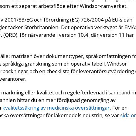
 som ett separat arbetsflöde efter Windsor-ramverket.
iv 2001/83/EG och förordning (EG) 726/2004 på EU-sidan,
 täcker Storbritannien. Det operativa verktyget är EMA
 (QRD), för närvarande i version 10.4, där version 11 har
ställe: matrisen över dokumenttyper, språkomfattningen f
s språkliga granskning som en operativ tabell, Windsor
rpackningar och en checklista för leverantörsutvärdering
everantörer.
, märkning eller kvalitet och regelefterlevnad i samband 
tannien hittar du en mer fördjupad genomgång av
om
kvalitetssäkring av medicinska översättningar
. För en
nska översättningar för läkemedelsindustrin, se vår
sida 