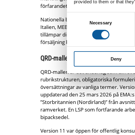
provided to them or that they
förfarandet som sköts av EMA. Båda gäll
Consent
Nationella behöriga myndigheter såsom B
Necessary
Selection
Italien, MEB i Nederländerna, Läkemede
tillämpar direktivet på medlemsstatsniv
försäljning beviljas, inte en generell EU
QRD-mallen som arbetsverktyg
Deny
QRD-mallen är det underlag som din övers
rubrikstrukturen, obligatoriska formule
översättningar av vanliga termer. Versi
uppdaterad den 25 mars 2026 på EMA:s we
”Storbritannien (Nordirland)” från avsni
ramverket. En LSP som fortfarande arbet
bipacksedel.
Version 11 var öppen för offentlig konsu