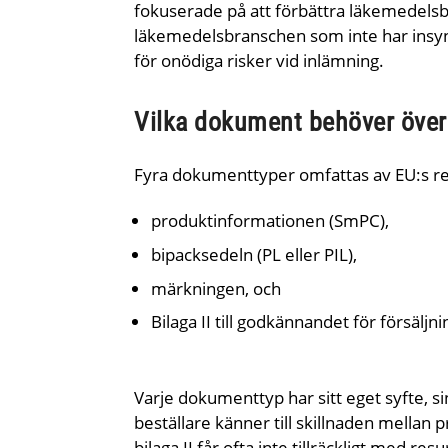
fokuserade på att förbättra läkemedelsb
läkemedelsbranschen som inte har insyn 
för onödiga risker vid inlämning.
Vilka dokument behöver över
Fyra dokumenttyper omfattas av EU:s re
produktinformationen (SmPC),
bipacksedeln (PL eller PIL),
märkningen, och
Bilaga II till godkännandet för försäljni
Varje dokumenttyp har sitt eget syfte, s
beställare känner till skillnaden mella
bilaga II får ofta inte tillräckligt med resu