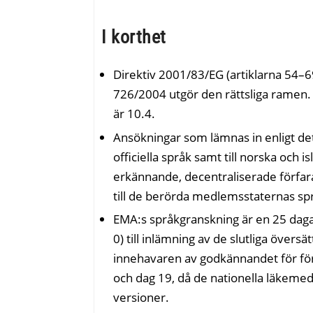
I korthet
Direktiv 2001/83/EG (artiklarna 54–
726/2004 utgör den rättsliga ramen.
är 10.4.
Ansökningar som lämnas in enligt det 
officiella språk samt till norska och
erkännande, decentraliserade förfar
till de berörda medlemsstaternas sp
EMA:s språkgranskning är en 25 daga
0) till inlämning av de slutliga övers
innehavaren av godkännandet för för
och dag 19, då de nationella läke
versioner.