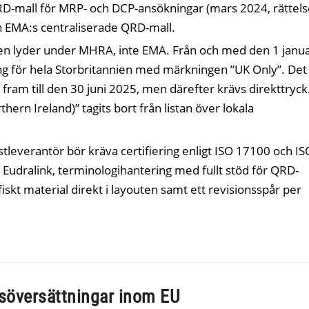
mall för MRP- och DCP-ansökningar (mars 2024, rättels
ån EMA:s centraliserade QRD-mall.
en lyder under MHRA, inte EMA. Från och med den 1 janua
 för hela Storbritannien med märkningen ”UK Only”. Det
 fram till den 30 juni 2025, men därefter krävs direkttryck.
rn Ireland)” tagits bort från listan över lokala
leverantör bör kräva certifiering enligt ISO 17100 och IS
udralink, terminologihantering med fullt stöd för QRD-
fiskt material direkt i layouten samt ett revisionsspår per
söversättningar inom EU