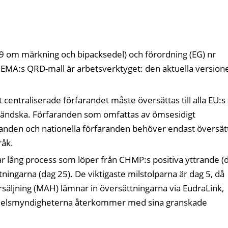
69 om märkning och bipacksedel) och förordning (EG) nr
 EMA:s QRD-mall är arbetsverktyget: den aktuella version
centraliserade förfarandet måste översättas till alla EU:s
 isländska. Förfaranden som omfattas av ömsesidigt
anden och nationella förfaranden behöver endast översät
råk.
r lång process som löper från CHMP:s positiva yttrande (
ättningarna (dag 25). De viktigaste milstolparna är dag 5, då
säljning (MAH) lämnar in översättningarna via EudraLink,
medelsmyndigheterna återkommer med sina granskade