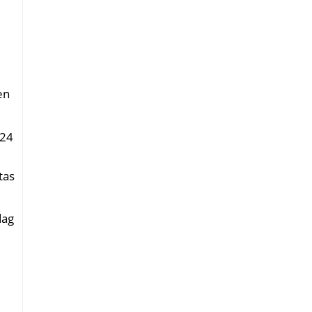
en
 24
tas
dag