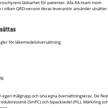
roschyrens läsbarhet för patienter. Alla RA-team inom
i vilken QRD-version deras leverantör använder utsätter 
sättas
gler för läkemedelsöversättning:
ng.
in egen målgrupp och sina egna översättningskrav. De fles
n produktresumé (SmPC) och bipacksedel (PIL). Märkning oc
rser.