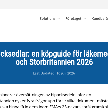
Solutions
Företaget
Kundberät
acksedlar: en köpguide för läkeme
och Storbritannien 2026
Last Updated: 10 juli 2026
 planerar översättningen av bipacksedeln inför en
annien dyker fyra frågor upp först: vilka dokument måst
an ska hinna få in dem inom EMA:s 25-dagars språkgranskni