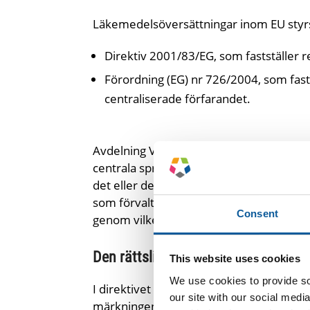
Läkemedelsöversättningar inom EU styrs
Direktiv 2001/83/EG, som fastställer r
Förordning (EG) nr 726/2004, som fast
centraliserade förfarandet.
Avdelning V i direktivet (artiklarna 54–6
centrala språkbestämmelsen: uppgifter
det eller de officiella språken i den m
som förvaltas av EMA:s arbetsgrupp för 
Consent
genom vilket dessa krav tillämpas i prak
Den rättsliga grunden: direktiv 20
This website uses cookies
We use cookies to provide soc
I direktivet anges vad som ska ingå i s
our site with our social medi
märkningen (artikel 54) och bipacksedeln