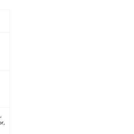
,
or,