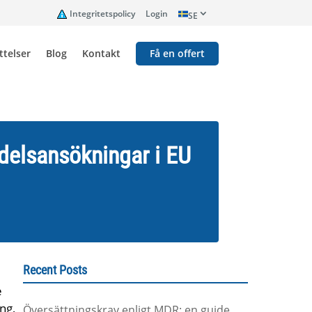
Integritetspolicy
Login
SE
telser
Blog
Kontakt
Få en offert
delsansökningar i EU
Recent Posts
e
ng,
Översättningskrav enligt MDR: en guide