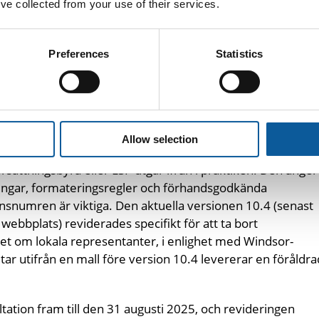
’ve collected from your use of their services.
er samtidigt för centralt godkända läkemedel.
fArM i Tyskland, ANSM i Frankrike, AEMPS i Spanien, AIFA
Preferences
Statistics
lsverket i Sverige och Lægemiddelstyrelsen i Danmark
å. Språkreglerna följer de marknader där godkännandet f
-omfattande regel.
Allow selection
ättningsbyrå eller LSP utgår ifrån i praktiken. Den anger
ringar, formateringsregler och förhandsgodkända
onsnumren är viktiga. Den aktuella versionen 10.4 (senast
bbplats) reviderades specifikt för att ta bort
ttet om lokala representanter, i enlighet med Windsor-
ar utifrån en mall före version 10.4 levererar en föråldra
ltation fram till den 31 augusti 2025, och revideringen