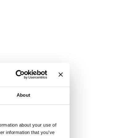
den
å
len,
g
About
formation about your use of
er information that you’ve
erade