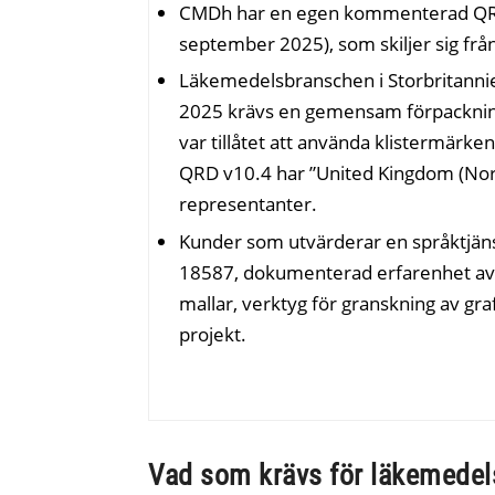
CMDh har en egen kommenterad QRD-
september 2025), som skiljer sig fr
Läkemedelsbranschen i Storbritanni
2025 krävs en gemensam förpackning
var tillåtet att använda klistermärken
QRD v10.4 har ”United Kingdom (Northe
representanter.
Kunder som utvärderar en språktjänst
18587, dokumenterad erfarenhet av E
mallar, verktyg för granskning av gra
projekt.
Vad som krävs för läkemedel