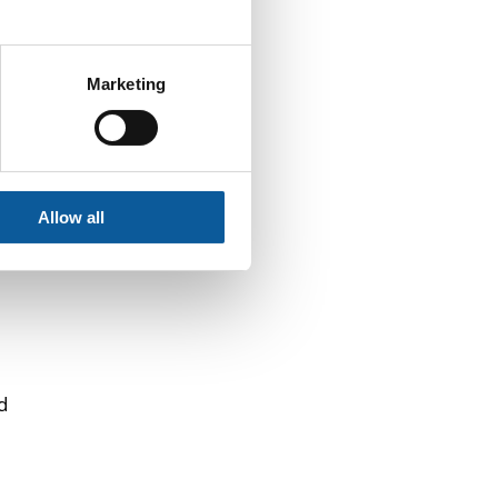
 i
Marketing
ör
Allow all
d