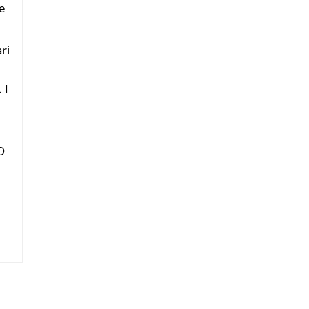
e
ri
 I
O