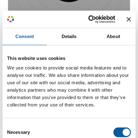
Oversættelse af hjemmesider
Consent
Details
About
This website uses cookies
We use cookies to provide social media features and to
Carlsberg Breweries ledte efter en partner, der
analyse our traffic. We also share information about your
kunne levere oversættelser hurtigt, havde
use of our site with our social media, advertising and
konkurrencedygtige priser og som samtidig
leverede topkvalitet.
analytics partners who may combine it with other
information that you’ve provided to them or that they’ve
collected from your use of their services.
Læs kundecasen
Consent
Necessary
Selection