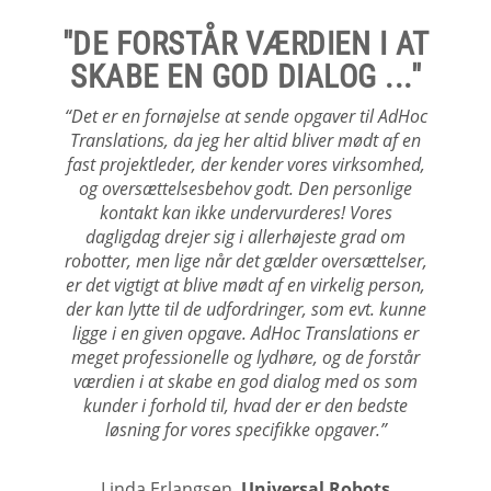
"IKKE BARE ET STYKKE
ARBEJDE, SOM SKULLE
LEVERES ..."
“AdHoc Translations var fra begyndelsen utroligt
proaktive, og jeg fik klart indtryk af, at for dem
var det ikke bare et stykke arbejde, som skulle
leveres. AdHoc Translations var oprigtigt
interesseret i at finde præcis den ’lyd’, som vores
tekster har på engelsk, så man ikke mistede
dette i oversættelsen.”
Nikolaj Brøndum,
ARKK Copenhagen