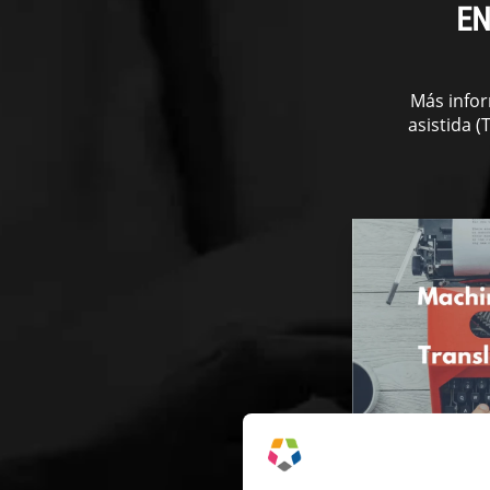
EN
Más infor
asistida (
¿ES LO MI