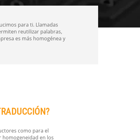
ucimos para ti. Llamadas
miten reutilizar palabras,
 empresa es más homogénea y
TRADUCCIÓN?
uctores como para el
or homogeneidad en los