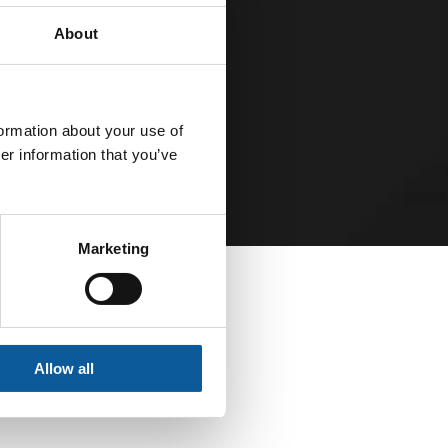
 (TAO)?¿POR
LA?
About
Í
formation about your use of
er information that you’ve
Marketing
Allow all
E TRADUCCIÓN: