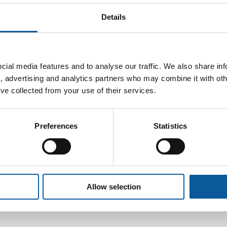
N QUE LA TRADUCCIÓN
TRADUCCIÓN ASISTIDA
UTOMÁTICA?
QUÉ UTILIZAR
Details
LEA AQUÍ
LEA AQU
ial media features and to analyse our traffic. We also share in
a, advertising and analytics partners who may combine it with oth
’ve collected from your use of their services.
Preferences
Statistics
Allow selection
DE INTERÉS SOBRE LAS MEMORIAS D