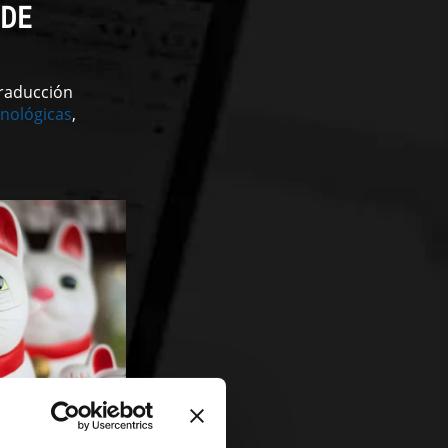
 DE
traducción
nológicas
,
MIENTA DE