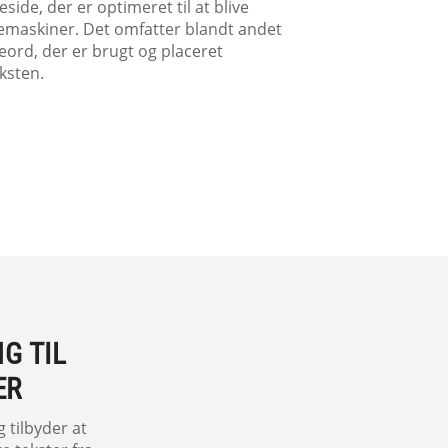
side, der er optimeret til at blive
gemaskiner. Det omfatter blandt andet
eord, der er brugt og placeret
eksten.
G TIL
ER
 tilbyder at