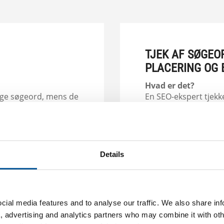
TJEK AF SØGEO
PLACERING OG 
Hvad er det?
tige søgeord, mens de
En SEO-ekspert tjek
oogle Ads eller
korrekt og brugt nok 
satte tekster.
Hvad får du?
-titler (title tags) og
En fuldt søgeordsopt
Details
s, hvor de rigtige
ial media features and to analyse our traffic. We also share in
a, advertising and analytics partners who may combine it with oth