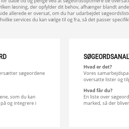
 for både tid og penge ved at søgeordsoptimere de oversatt
vilken løsning, der opfylder dit behov, afhænger blandt ande
de allerede er oversat, om du har udarbejdet søgeordslis
vilke services du kan vælge til og fra, så det passer specifikt
RD
SØGEORDSANAL
Hvad er det?
versætter søgeordene
Vores samarbejdspar
oversatte lister og ti
Hvad får du?
dene, som du kan
En liste over søgeord
på og integrere i
marked, så der bliver