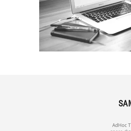
SAM
AdHoc Tr