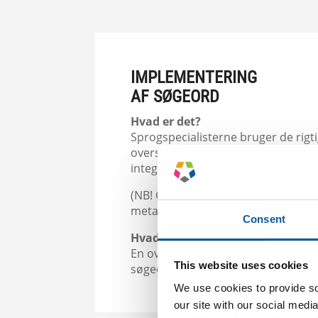
IMPLEMENTERING
AF SØGEORD
Hvad er det?
Sprogspecialisterne bruger de rig
oversætter dine webtekster eller G
integrerer dem i dine allerede over
(NB! Glem ikke at få oversat dine SEO
metabeskrivelser).
Consent
Hvad får du?
En oversat webtekst eller Google Ad
This website uses cookies
søgeord er brugt.
We use cookies to provide soc
our site with our social medi