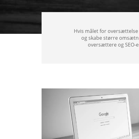
Hvis målet for oversættelse 
og skabe større omsætni
oversættere og SEO-ek