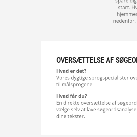
spare dig
start. H
hjemmesi
nedenfor, h
OVERSÆTTELSE AF SØGEO
Hvad er det?
Vores dygtige sprogspecialister o
til målsprogene.
Hvad får du?
En direkte oversættelse af søgeor
vælge selv at lave søgeordsanalyse 
dine tekster.