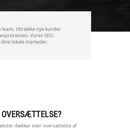
e leads, tiltrække nye kunder
sesprocessen. Vores SEO-
 dine lokale markeder.
O OVERSÆTTELSE?
ekster dækker over oversættelse af