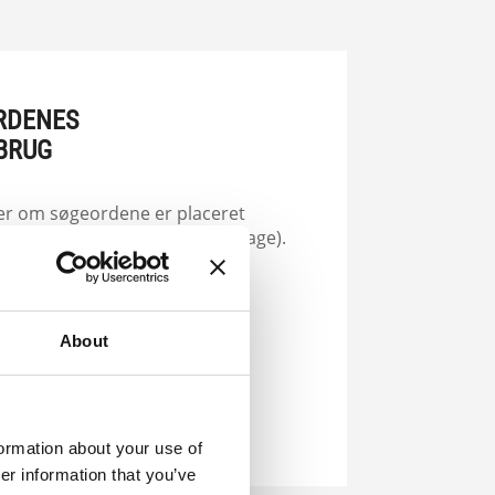
RDENES
BRUG
ker om søgeordene er placeret
og de rigtige steder (evt. on page).
imeret tekst uanset sprog.
About
formation about your use of
er information that you’ve