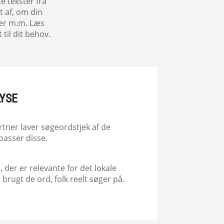
e tekster fra
t af, om din
ter m.m. Læs
 til dit behov.
YSE
tner laver søgeordstjek af de
lpasser disse.
, der er relevante for det lokale
 brugt de ord, folk reelt søger på.