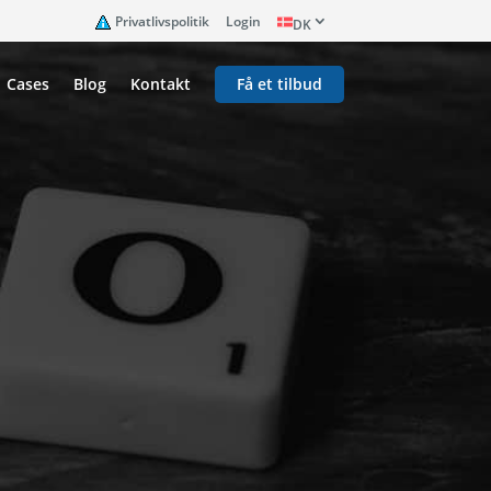
Privatlivspolitik
Login
DK
Cases
Blog
Kontakt
Få et tilbud