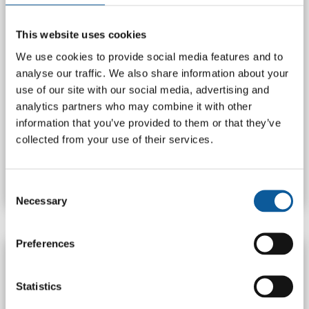
This website uses cookies
We use cookies to provide social media features and to
analyse our traffic. We also share information about your
use of our site with our social media, advertising and
analytics partners who may combine it with other
information that you’ve provided to them or that they’ve
ORDRESTYRING.DK FIK STYR PÅ
collected from your use of their services.
OVERSÆTTELSEN AF DERES HJEMMESIDE
MED ET OVERSKUELIGT SETUP
læs mere
Consent
Necessary
Selection
Preferences
Statistics