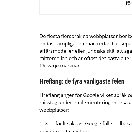
fö
De flesta flerspråkiga webbplatser bör
endast lämpliga om man redan har separa
affärsmodeller eller juridiska skäl at
mittemellan och är oftast det bästa alte
för varje marknad.
Hreflang: de fyra vanligaste felen
Hreflang anger för Google vilket språk och 
misstag under implementeringen orsakar
webbplatser:
X-default saknas. Google faller tillbak
regionmatchning finns.