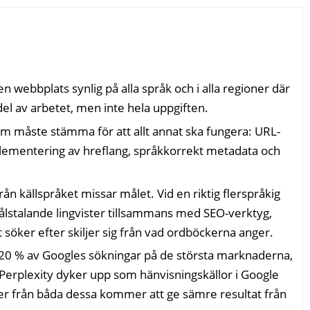
n webbplats synlig på alla språk och i alla regioner där
el av arbetet, men inte hela uppgiften.
m måste stämma för att allt annat ska fungera: URL-
mplementering av hreflang, språkkorrekt metadata och
ån källspråket missar målet. Vid en riktig flerspråkig
stalande lingvister tillsammans med SEO-verktyg,
söker efter skiljer sig från vad ordböckerna anger.
20 % av Googles sökningar på de största marknaderna,
erplexity dyker upp som hänvisningskällor i Google
ser från båda dessa kommer att ge sämre resultat från