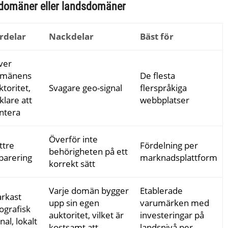
rdomäner eller landsdomäner
rdelar
Nackdelar
Bäst för
ver
omänens
De flesta
ktoritet,
Svagare geo-signal
flerspråkiga
klare att
webbplatser
ntera
Överför inte
ttre
Fördelning per
behörigheten på ett
parering
marknadsplattform
korrekt sätt
Varje domän bygger
Etablerade
arkast
upp sin egen
varumärken med
ografisk
auktoritet, vilket är
investeringar på
nal, lokalt
kostsamt att
landsnivå per